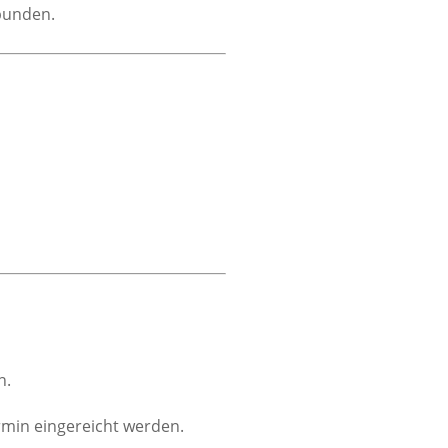
rbunden.
n.
rmin eingereicht werden.